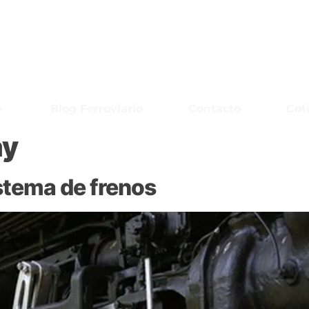
Blog Ferroviario
Contacto
Cot
ay
istema de frenos