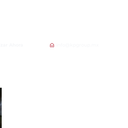
izar Ahora
info@kpgroup.mx