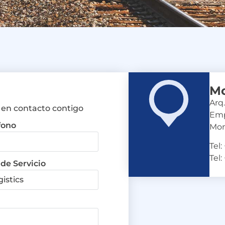
Mo
Arq
 en contacto contigo
Emp
fono
Mon
Tel
Tel
 de Servicio