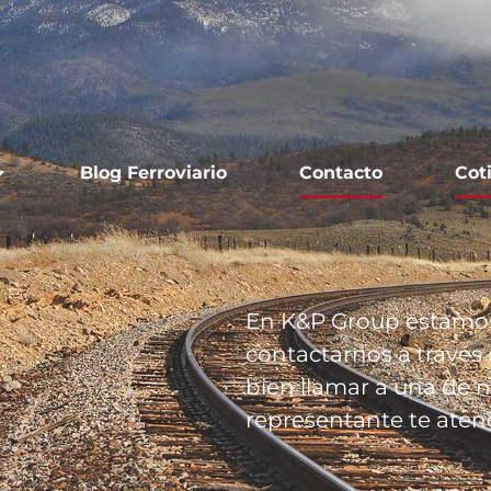
Blog Ferroviario
Contacto
Cot
En K&P Group estamos
contactarnos a través
bien llamar a una de 
representante te aten