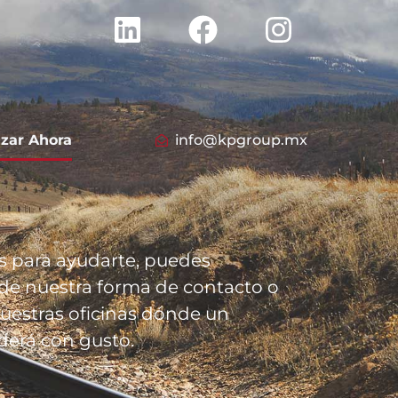
izar Ahora
info@kpgroup.mx
 para ayudarte, puedes
 de nuestra forma de contacto o
nuestras oficinas dónde un
derá con gusto.