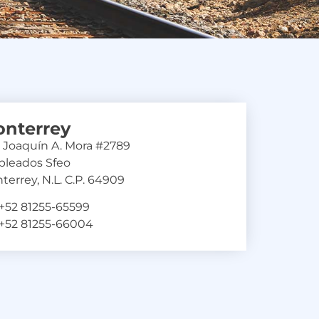
nterrey
. Joaquín A. Mora #2789
leados Sfeo
terrey, N.L. C.P. 64909
: +52 81255-65599
: +52 81255-66004