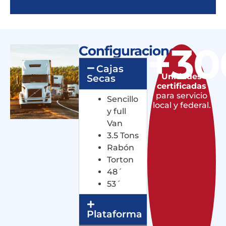
+
30
Configuraciones
Cajas
Unidades
Secas
certificadas
para servicio
Sencillo
local y federal.
y full
Van
3.5 Tons
Rabón
Torton
48´
53´
Plataforma