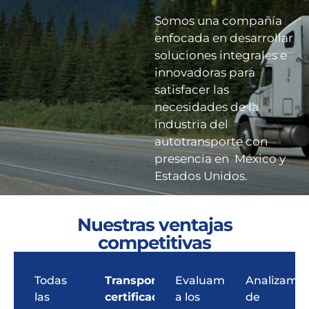
Somos una compañía
enfocada en desarrollar
soluciones integrales e
innovadoras para
satisfacer las
necesidades de la
industria del
autotransporte con
presencia en México y
Estados Unidos.
Nuestras ventajas
competitivas
Todas
Transportistas
Evaluamos
Analizamo
las
certificados.
a los
de