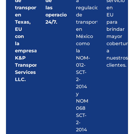
de
de
a
servicio
transporte
las
regulaciones
en
en
operaciones
de
EU
Texas,
24/7.
transporte
para
EU
en
brindar
con
México
mayor
la
como
cobertura
empresa
la
a
K&P
NOM-
nuestros
Transport
012-
clientes.
Services
SCT-
LLC.
2-
2014
y
NOM
068
SCT-
2-
2014