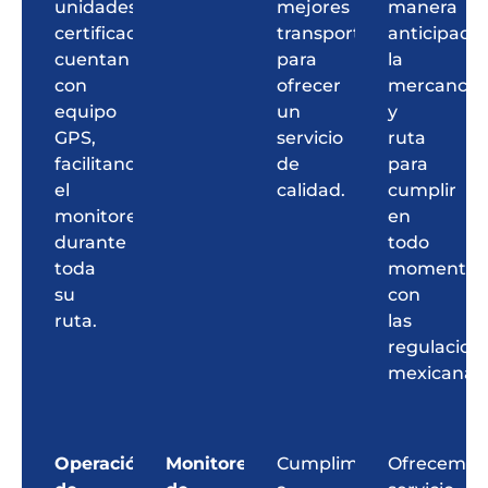
unidades
mejores
manera
certificadas
transportistas
anticipada
cuentan
para
la
con
ofrecer
mercancía
equipo
un
y
GPS,
servicio
ruta
facilitando
de
para
el
calidad.
cumplir
monitoreo
en
durante
todo
toda
momento
su
con
ruta.
las
regulacion
mexicanas.
Operación
Monitoreo
Cumplimiento
Ofrecemos