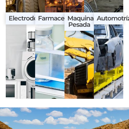
Electrodomésticos
Farmaceútica
Maquinaria
Automotrí
Pesada