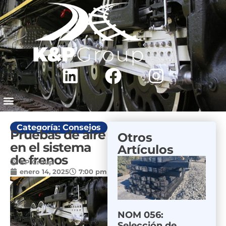
Categoría:
Consejos
Pruebas de aire
Otros
en el sistema
Artículos
de frenos
KP Group
enero 14, 2025
7:00 pm
NOM 056:
Selección de