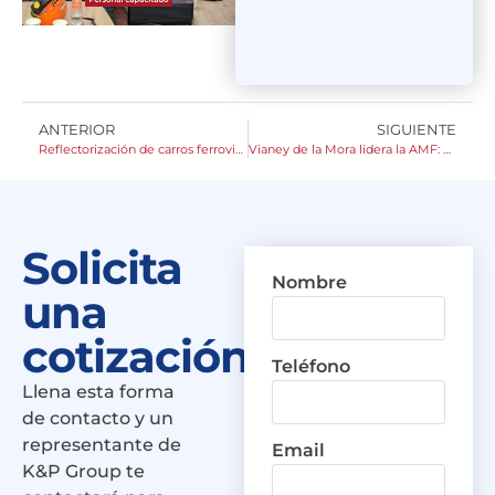
ANTERIOR
SIGUIENTE
Reflectorización de carros ferroviarios y por qué es crucial para la seguridad.
Vianey de la Mora lidera la AMF: Nueva era ferroviaria
Solicita
Nombre
una
cotización
Teléfono
Llena esta forma
de contacto y un
representante de
Email
K&P Group te