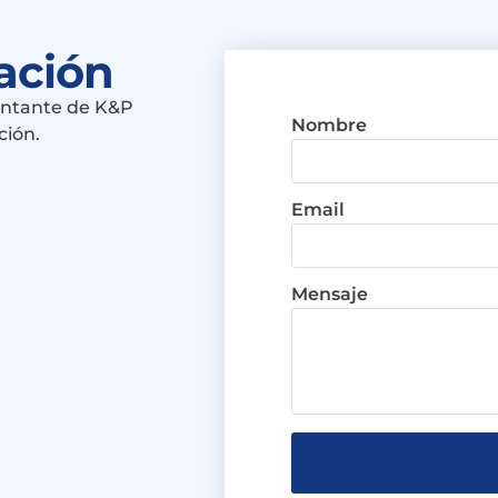
zación
entante de K&P
Nombre
ción.
Email
Mensaje