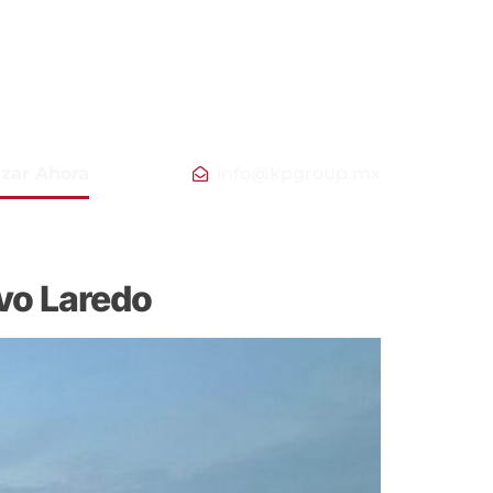
izar Ahora
info@kpgroup.mx
evo Laredo